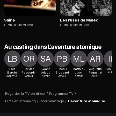
Shine
Les ruses de Malec
FILMS
COURT-MÉTRAGE
FILMS
COURT-MÉTRAGE
Au casting dans L'aventure atomique
Loïc
Olivier
Swann
Phénix
Matthieu
Augustin
Ilies Ka
Barché
Rabourdin
Arlaud
Brossard
Lucci
Raguenet
Acteur
Réalisateur
Acteur
Acteur
Acteur
Acteur
Acteur
Regarder la TV en direct
/
Programme TV
/
Films en streaming
/
Court-métrage
/
L'aventure atomique