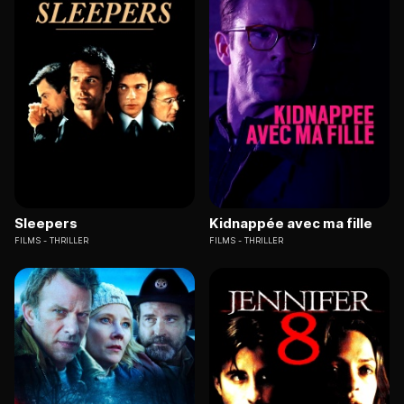
Sleepers
Kidnappée avec ma fille
FILMS
THRILLER
FILMS
THRILLER