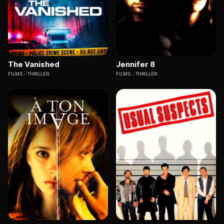
The Vanished
Jennifer 8
FILMS
THRILLER
FILMS
THRILLER