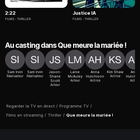
2:22
Justice IA
FILMS
THRILLER
FILMS
THRILLER
Au casting dans Que meure la mariée !
Sam Irvin
Sam Irvin
Jason-
Lanie
Anna
Kim Shaw
Anna
Réalisateur
Réalisateur
Shane
McAuley
Hutchison
Actrice
Hutchi
Scott
Acteur
Actrice
Actric
Acteur
Regarder la TV en direct
/
Programme TV
/
Films en streaming
/
Thriller
/
Que meure la mariée !