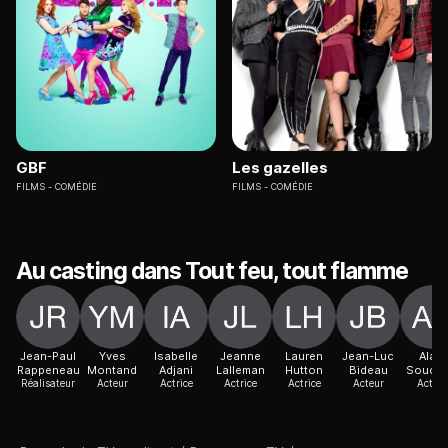
GBF
Les gazelles
FILMS
COMÉDIE
FILMS
COMÉDIE
Au casting dans Tout feu, tout flamme
Jean-Paul
Yves
Isabelle
Jeanne
Lauren
Jean-Luc
Alain
Rappeneau
Montand
Adjani
Lalleman
Hutton
Bideau
Souch
Réalisateur
Acteur
Actrice
Actrice
Actrice
Acteur
Acteur