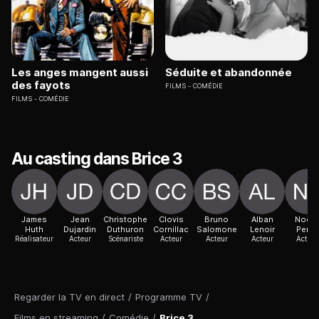
Les anges mangent aussi
Séduite et abandonnée
des fayots
FILMS
COMÉDIE
FILMS
COMÉDIE
Au casting dans Brice 3
James
Jean
Christophe
Clovis
Bruno
Alban
Noëll
Huth
Dujardin
Duthuron
Cornillac
Salomone
Lenoir
Perna
Réalisateur
Acteur
Scénariste
Acteur
Acteur
Acteur
Actric
Regarder la TV en direct
/
Programme TV
/
Films en streaming
/
Comédie
/
Brice 3