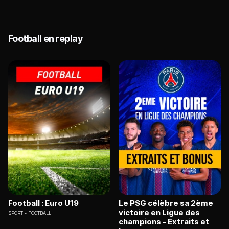
Football en replay
Football : Euro U19
Le PSG célèbre sa 2ème
victoire en Ligue des
SPORT
FOOTBALL
champions - Extraits et