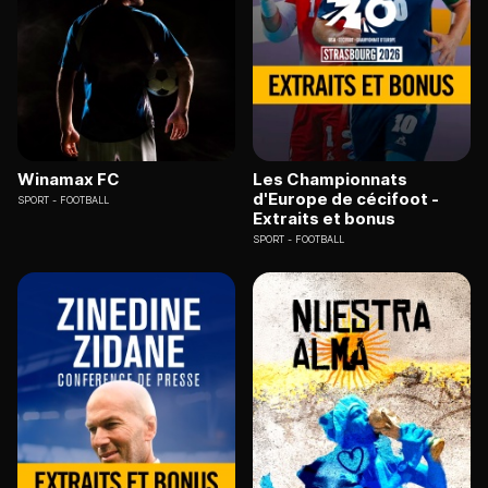
Winamax FC
Les Championnats
d'Europe de cécifoot -
SPORT
FOOTBALL
Extraits et bonus
SPORT
FOOTBALL