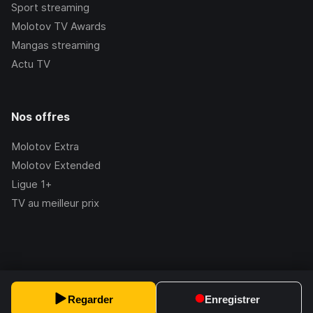
Sport streaming
Molotov TV Awards
Mangas streaming
Actu TV
Nos offres
Molotov Extra
Molotov Extended
Ligue 1+
TV au meilleur prix
©Molotov
2026
, Version:
2.228.1
Regarder
Enregistrer