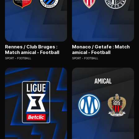
Rennes / Club Bruges :
Monaco / Getafe : Match
Match amical - Football
amical - Football
SPORT
FOOTBALL
SPORT
FOOTBALL