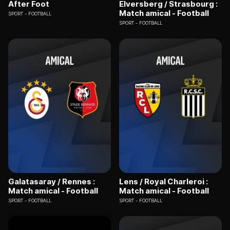
After Foot
Elversberg / Strasbourg :
Match amical - Football
SPORT
FOOTBALL
SPORT
FOOTBALL
Galatasaray / Rennes :
Lens / Royal Charleroi :
Match amical - Football
Match amical - Football
SPORT
FOOTBALL
SPORT
FOOTBALL