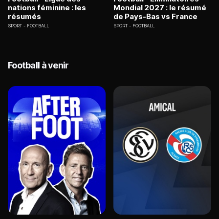
nations féminine : les
Mondial 2027 : le résumé
résumés
de Pays-Bas vs France
SPORT
FOOTBALL
SPORT
FOOTBALL
Football à venir