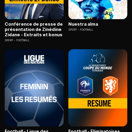
Conférence de presse de
Nuestra alma
présentation de Zinédine
SPORT
FOOTBALL
Zidane - Extraits et bonus
SPORT
FOOTBALL
Football - Ligue des
Football - Eliminatoires