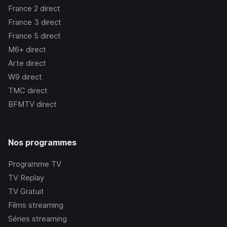
France 2
direct
France 3
direct
France 5
direct
M6+
direct
Arte
direct
W9
direct
TMC
direct
BFMTV
direct
Nos programmes
Programme TV
TV Replay
TV Gratuit
Films streaming
Séries streaming