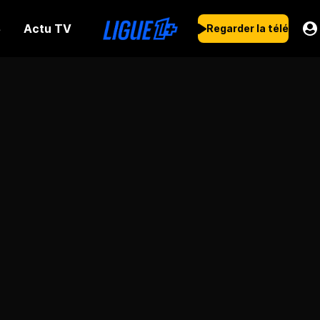
Actu TV
s
Regarder la télé