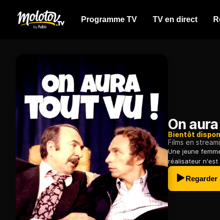
Programme TV
TV en direct
R
On aura 
Bientôt dispon
Films en stream
Une jeune femme 
réalisateur n'est
Regarder