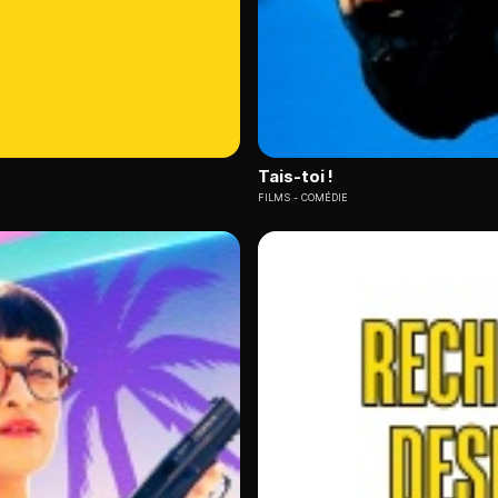
Tais-toi !
FILMS
COMÉDIE