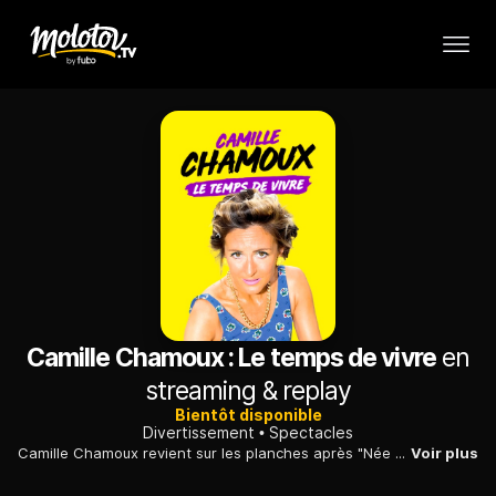
Camille Chamoux : Le temps de vivre
en
streaming & replay
Bientôt disponible
Divertissement
Spectacles
Camille Chamoux revient sur les planches après "Née sous Giscard" et "L'esprit de contradiction", accompagnée à la mise en scène par Vincent Dedienne, dans ce spectacle "Le temps de vivre". Et tout s'articule autour de cette phrase : "Avec qui devons-nous nous réconcilier pour être heureux dans la vie ? Avec le temps, va". A travers des tranches de vie, Camille Chamoux mélange poésie du quotidien et petits travers de la vie, toujours le signe du temps qui passe.
Voir plus