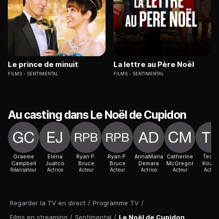
Le prince de minuit
La lettre au Père Noël
FILMS
SENTIMENTAL
FILMS
SENTIMENTAL
Au casting dans Le Noël de Cupidon
Graeme
Elena
Ryan P.
Ryan P.
AnnaMaria
Catherine
Tess
Campbell
Juatco
Bruce
Bruce
Demara
McGregor
Kozm
Réalisateur
Actrice
Acteur
Acteur
Actrice
Acteur
Acteur
Regarder la TV en direct
/
Programme TV
/
Films en streaming
/
Sentimental
/
Le Noël de Cupidon