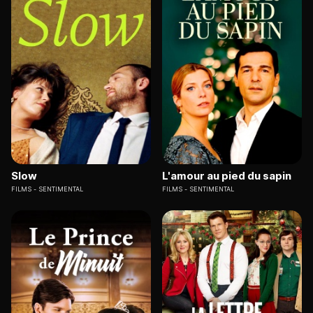
Slow
L'amour au pied du sapin
FILMS
SENTIMENTAL
FILMS
SENTIMENTAL