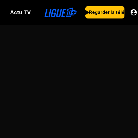
Actu TV
s
Regarder la télé