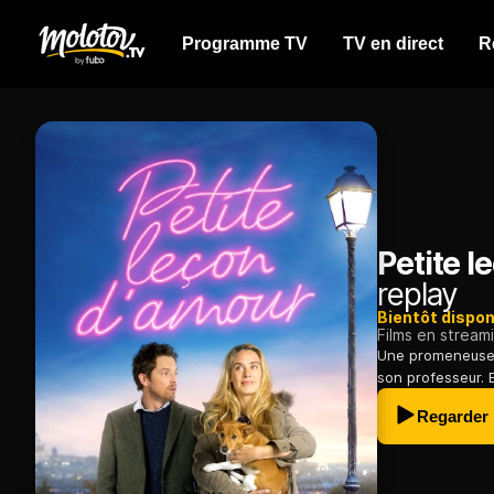
Programme TV
TV en direct
R
Petite l
replay
Bientôt dispon
Films en stream
Une promeneuse d
son professeur. 
Regarder