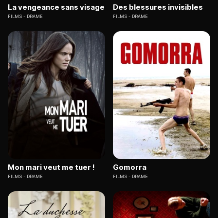
La vengeance sans visage
Des blessures invisibles
FILMS
DRAME
FILMS
DRAME
Mon mari veut me tuer !
Gomorra
FILMS
DRAME
FILMS
DRAME