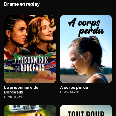
Drame en replay
La prisonnière de
A corps perdu
Bordeaux
FILMS
DRAME
FILMS
DRAME