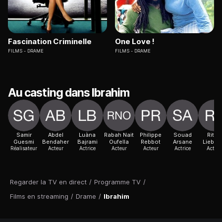
Fascination Criminelle
One Love !
FILMS
DRAME
FILMS
DRAME
Au casting dans Ibrahim
Samir
Abdel
Luàna
Rabah Nait
Philippe
Souad
Riton
Guesmi
Bendaher
Bajrami
Oufella
Rebbot
Arsane
Liebm
Réalisateur
Acteur
Actrice
Acteur
Acteur
Actrice
Acteur
Regarder la TV en direct
/
Programme TV
/
Films en streaming
/
Drame
/
Ibrahim