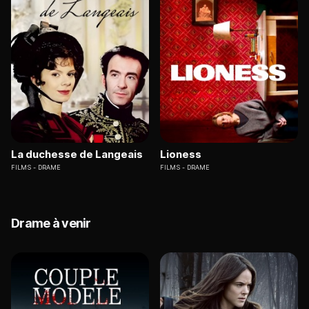
La duchesse de Langeais
Lioness
FILMS
DRAME
FILMS
DRAME
Drame à venir