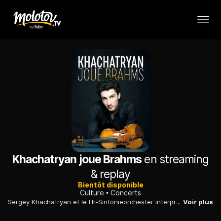
Khachatryan joue Brahms
en streaming
& replay
Bientôt disponible
Culture
Concerts
Sergey Khachatryan et le Hr-Sinfonieorchester interprètent le Concerto pour violon en ré majeur op. 77 de Brahms, sous la baguette d'Andrés Orozco-Estrada.
Voir plus