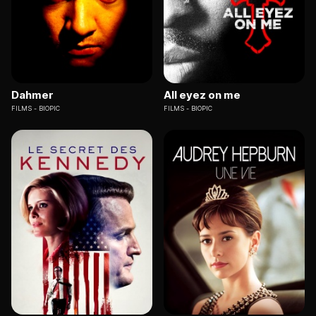
Dahmer
All eyez on me
FILMS
BIOPIC
FILMS
BIOPIC