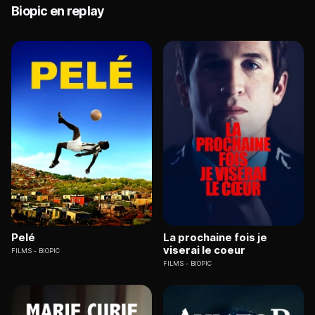
Biopic en replay
Pelé
La prochaine fois je
viserai le coeur
FILMS
BIOPIC
FILMS
BIOPIC