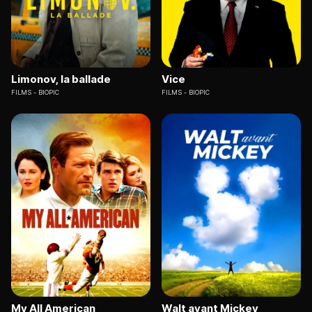
Limonov, la ballade
Vice
FILMS
BIOPIC
FILMS
BIOPIC
My All American
Walt avant Mickey