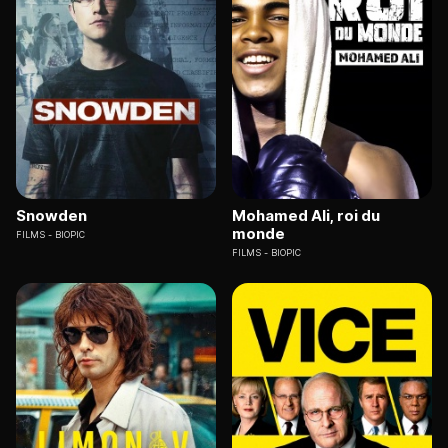
Snowden
Mohamed Ali, roi du
monde
FILMS
BIOPIC
FILMS
BIOPIC