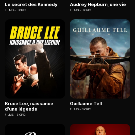
Le secret des Kennedy
Audrey Hepburn, une vie
FILMS
BIOPIC
FILMS
BIOPIC
Bruce Lee, naissance
Guillaume Tell
d'une légende
FILMS
BIOPIC
FILMS
BIOPIC