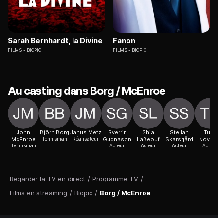
Sarah Bernhardt, la Divine
Fanon
FILMS
BIOPIC
FILMS
BIOPIC
Au casting dans Borg / McEnroe
John
Björn Borg
Janus Metz
Sverrir
Shia
Stellan
Tuva
McEnroe
Tennisman
Réalisateur
Gudnason
LaBeouf
Skarsgård
Novot
Tennisman
Acteur
Acteur
Acteur
Actric
Regarder la TV en direct
/
Programme TV
/
Films en streaming
/
Biopic
/
Borg / McEnroe