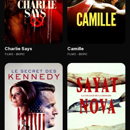
Charlie Says
Camille
FILMS
BIOPIC
FILMS
BIOPIC