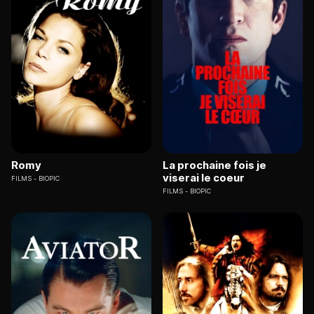
Romy
La prochaine fois je
viserai le coeur
FILMS
BIOPIC
FILMS
BIOPIC