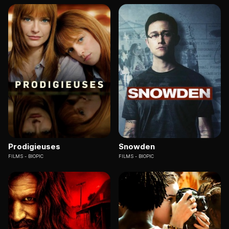
Prodigieuses
Snowden
FILMS
BIOPIC
FILMS
BIOPIC