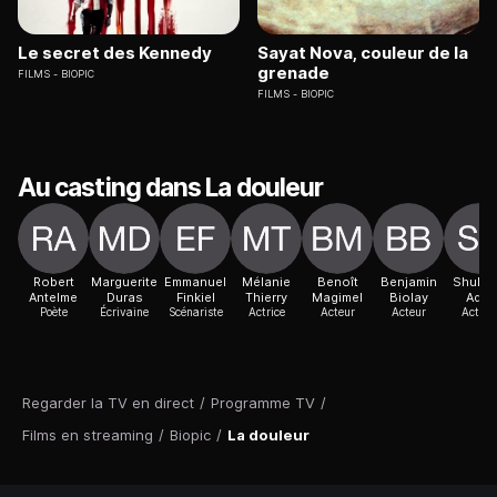
Le secret des Kennedy
Sayat Nova, couleur de la
grenade
FILMS
BIOPIC
FILMS
BIOPIC
Au casting dans La douleur
Robert
Marguerite
Emmanuel
Mélanie
Benoît
Benjamin
Shulam
Antelme
Duras
Finkiel
Thierry
Magimel
Biolay
Adar
Poète
Écrivaine
Scénariste
Actrice
Acteur
Acteur
Actric
Regarder la TV en direct
/
Programme TV
/
Films en streaming
/
Biopic
/
La douleur