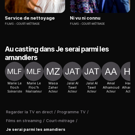
Service de nettoyage
Ni vu ni connu
FILMS
COURT-MÉTRAGE
FILMS
COURT-MÉTRAGE
Au casting dans Je serai parmi les
amandiers
Marie Le
Marie Le
Masa
Jalal Al
Jalal Al
Amal
Hama
floch
Floc'h
Zaher
Tawil
Tawil
Alhamoud
Alhamo
Scénariste
Réalisateur
Acteur
Acteur
Acteur
Acteur
Acteur
Regarder la TV en direct
/
Programme TV
/
Films en streaming
/
Court-métrage
/
Je serai parmi les amandiers