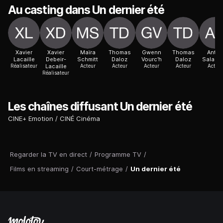
Au casting dans Un dernier été
Xavier
Xavier
Maïra
Thomas
Gwenn
Thomas
Anto
Lacaille
Debeir-
Schmitt
Daloz
Vourc’h
Daloz
Salach
Réalisateur
Lacaille
Acteur
Acteur
Acteur
Acteur
Acteur
Réalisateur
Les chaînes diffusant Un dernier été
CINE+ Emotion
CINÉ Cinéma
Regarder la TV en direct
/
Programme TV
/
Films en streaming
/
Court-métrage
/
Un dernier été