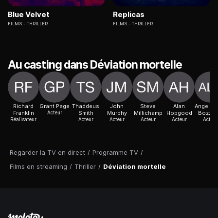
Blue Velvet
Replicas
FILMS
THRILLER
FILMS
THRILLER
Au casting dans Déviation mortelle
Richard
Grant Page
Thaddeus
John
Steve
Alan
Angelica
Franklin
Acteur
Smith
Murphy
Millichamp
Hopgood
Bozzet
Réalisateur
Acteur
Acteur
Acteur
Acteur
Acteur
Regarder la TV en direct
/
Programme TV
/
Films en streaming
/
Thriller
/
Déviation mortelle