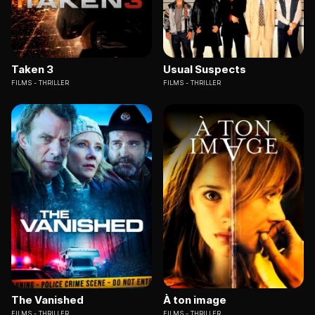
Taken 3
Usual Suspects
FILMS
THRILLER
FILMS
THRILLER
The Vanished
À ton image
FILMS
THRILLER
FILMS
THRILLER