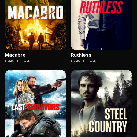
Macabro
Ruthless
FILMS
THRILLER
FILMS
THRILLER