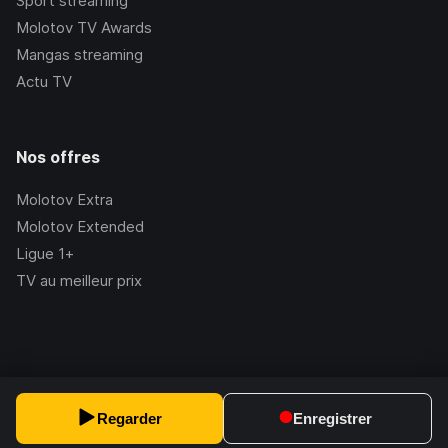
Sport streaming
Molotov TV Awards
Mangas streaming
Actu TV
Nos offres
Molotov Extra
Molotov Extended
Ligue 1+
TV au meilleur prix
©Molotov
2026
, Version:
2.228.1
Regarder
Enregistrer