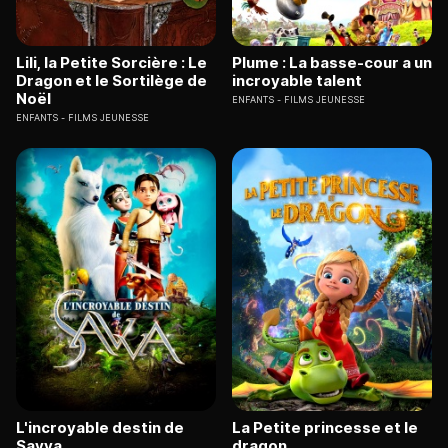
Lili, la Petite Sorcière : Le
Plume : La basse-cour a un
Dragon et le Sortilège de
incroyable talent
Noël
ENFANTS
FILMS JEUNESSE
ENFANTS
FILMS JEUNESSE
L'incroyable destin de
La Petite princesse et le
Savva
dragon