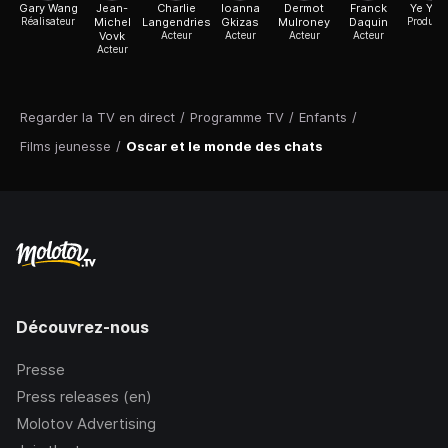
Gary Wang
Jean-
Charlie
Ioanna
Dermot
Franck
Ye Yua
Réalisateur
Michel
Langendries
Gkizas
Mulroney
Daquin
Producte
Vovk
Acteur
Acteur
Acteur
Acteur
Acteur
Regarder la TV en direct
/
Programme TV
/
Enfants
/
Films jeunesse
/
Oscar et le monde des chats
Découvrez-nous
Presse
Press releases (en)
Molotov Advertising