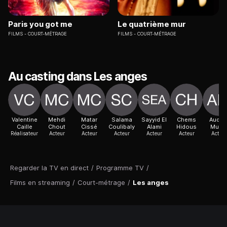
Paris you got me
Le quatrième mur
FILMS
COURT-MÉTRAGE
FILMS
COURT-MÉTRAGE
Au casting dans Les anges
Valentine
Mehdi
Matar
Salama
Sayyid El
Chems
Audre
Caille
Chout
Cissé
Coulibaly
Alami
Hidous
Mulle
Réalisateur
Acteur
Acteur
Acteur
Acteur
Acteur
Acteur
Regarder la TV en direct
/
Programme TV
/
Films en streaming
/
Court-métrage
/
Les anges