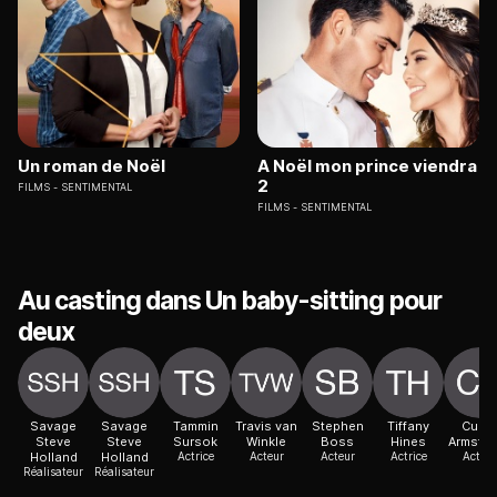
Un roman de Noël
A Noël mon prince viendra
2
FILMS
SENTIMENTAL
FILMS
SENTIMENTAL
Au casting dans Un baby-sitting pour
deux
Savage
Savage
Tammin
Travis van
Stephen
Tiffany
Curti
Steve
Steve
Sursok
Winkle
Boss
Hines
Armstro
Holland
Holland
Actrice
Acteur
Acteur
Actrice
Acteur
Réalisateur
Réalisateur