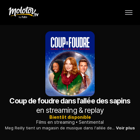
Coup de foudre dans l'allée des sapins
en streaming & replay
Bientôt disponible
Films en streaming
Sentimental
Meg Reilly tient un magasin de musique dans l'allée des fêtes de Noël, une rue historique du centre de Denver. Mais la rue est menacée de démolition et des immeubles de bureaux doivent y être construits. Avec l'aide des commerçants, de ses amis et de sa famille, elle se bat pour sauver l'esprit et la tradition que cet endroit représente pour tous...
Voir plus