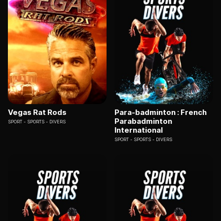
Vegas Rat Rods
Para-badminton : French
Parabadminton
SPORT
SPORTS - DIVERS
International
SPORT
SPORTS - DIVERS