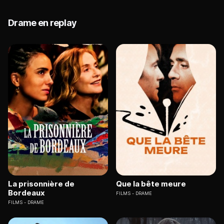
Drame en replay
La prisonnière de
Que la bête meure
Bordeaux
FILMS
DRAME
FILMS
DRAME