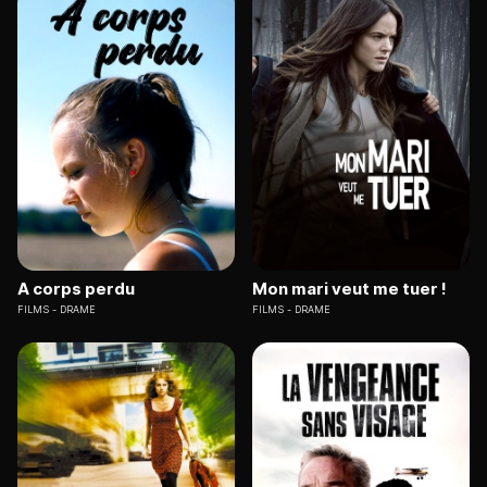
A corps perdu
Mon mari veut me tuer !
FILMS
DRAME
FILMS
DRAME