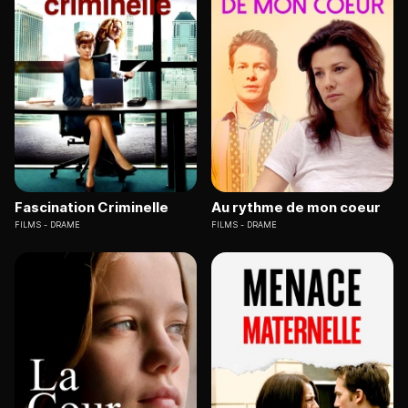
Fascination Criminelle
Au rythme de mon coeur
FILMS
DRAME
FILMS
DRAME