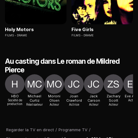
Holy Motors
Five Girls
FILMS
DRAME
FILMS
DRAME
Au casting dans Le roman de Mildred
Pierce
HBO
Michael
Moroni
Joan
Jack
Zachary
Eve Ard
Société de
Curtiz
Olsen
Crawford
Carson
Scott
Actric
production
Réalisateur
Acteur
Actrice
Acteur
Acteur
Regarder la TV en direct
/
Programme TV
/