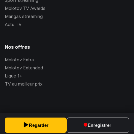
Sport streaming
Molotov TV Awards
Mangas streaming
Actu TV
Nos offres
Molotov Extra
Molotov Extended
Ligue 1+
TV au meilleur prix
©Molotov
2026
, Version:
2.228.1
Regarder
Enregistrer