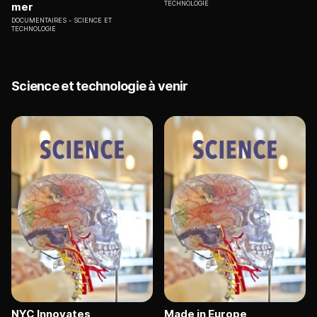
TECHNOLOGIE
mer
DOCUMENTAIRES
SCIENCE ET
TECHNOLOGIE
Science et technologie à venir
NYC Innovates
Made in Europe