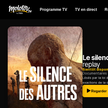
Programme TV
TV en direct
R
Le silen
replay
Bientôt dispon
Documentaires
Lésés par la loi
exactions de la d
Regarder