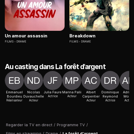
Un amour assassin
Breakdown
FILMS
DRAME
FILMS
DRAME
Au casting dans La forêt d'argent
Emmanuel
Nicolas
Julia Faure
Marina Palii
Albert
Dominique
Adrian
Bourdieu
Duvauchelle
Actrice
Acteur
Carpentier
Reymond
Mocc
Réalisateur
Acteur
Acteur
Actrice
Actric
Regarder la TV en direct
/
Programme TV
/
Films en streaming
/
Drame
/
La forêt d'argent