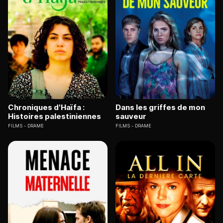
Chroniques d'Haïfa :
Dans les griffes de mon
Histoires palestiniennes
sauveur
FILMS
DRAME
FILMS
DRAME