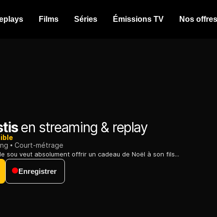
eplays
Films
Séries
Émissions TV
Nos offre
stis
en streaming & replay
ible
ing
Court-métrage
 sou veut absolument offrir un cadeau de Noël à son fils...
Enregistrer