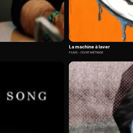
La machine à laver
FILMS
COURT-MÉTRAGE