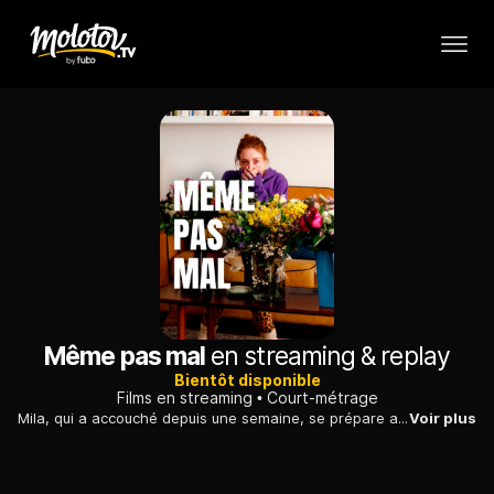
Même pas mal
en streaming & replay
Bientôt disponible
Films en streaming
Court-métrage
Mila, qui a accouché depuis une semaine, se prépare avec son compagnon Joaquim à vivre un moment fatidique : aujourd’hui c’est la circoncision de leur fils. Alors qu’elle n’avait jamais questionné cette pratique, l’arrivée de son bébé et l’imminence de la cérémonie fait voler en éclats ses certitudes.
Voir plus