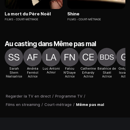
La mort du Père Noël
Shine
FILMS
COURT-MÉTRAGE
FILMS
COURT-MÉTRAGE
Au casting dans Même pas mal
Sarah
Andréa
Luc Antoni
Fatou
Catherine
Béatrice de
Grégoi
Stern
Ferréol
Acteur
N'Diaye
Erhardy
Staël
Isvari
Réalisatrice
Actrice
Actrice
Actrice
Actrice
Acteur
Regarder la TV en direct
/
Programme TV
/
Films en streaming
/
Court-métrage
/
Même pas mal