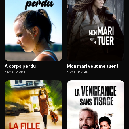
A corps perdu
Mon mari veut me tuer !
FILMS
DRAME
FILMS
DRAME