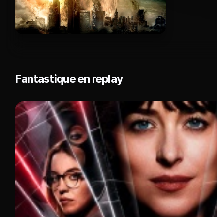
Fantastique en replay