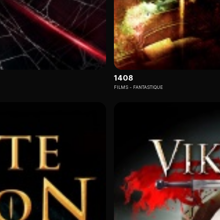
1408
FILMS
FANTASTIQUE