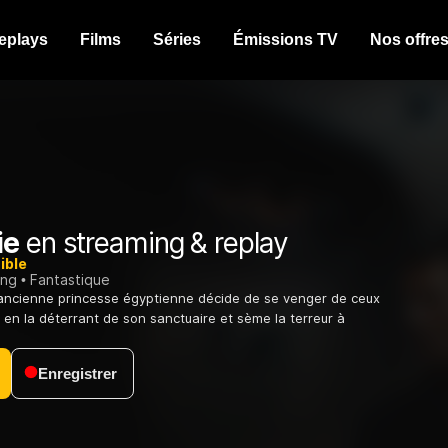
eplays
Films
Séries
Émissions TV
Nos offre
ie
en streaming & replay
ible
ing
Fantastique
ancienne princesse égyptienne décide de se venger de ceux
ée en la déterrant de son sanctuaire et sème la terreur à
Enregistrer