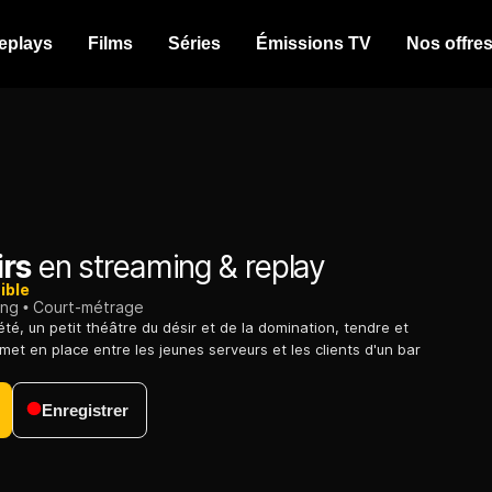
eplays
Films
Séries
Émissions TV
Nos offre
irs
en streaming & replay
ible
ing
Court-métrage
té, un petit théâtre du désir et de la domination, tendre et
 met en place entre les jeunes serveurs et les clients d'un bar
Enregistrer