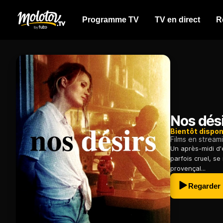
Programme TV
TV en direct
R
Nos dés
Bientôt dispon
Films en stream
Un après-midi d'é
parfois cruel, se
provençal...
Regarder