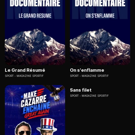
Le Grand Résumé
On s'enflamme
SPORT
MAGAZINE SPORTIF
SPORT
MAGAZINE SPORTIF
Sans filet
SPORT
MAGAZINE SPORTIF