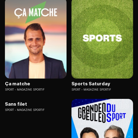
Ça matche
Sports Saturday
SPORT
MAGAZINE SPORTIF
SPORT
MAGAZINE SPORTIF
Sans filet
SPORT
MAGAZINE SPORTIF