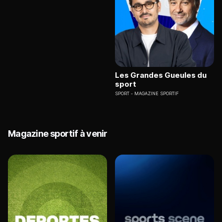
Les Grandes Gueules du
sport
SPORT
MAGAZINE SPORTIF
Magazine sportif à venir