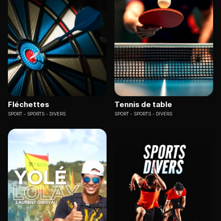
Fléchettes
Tennis de table
SPORT
SPORTS - DIVERS
SPORT
SPORTS - DIVERS