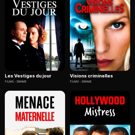
Les Vestiges du jour
Visions criminelles
FILMS
DRAME
FILMS
DRAME