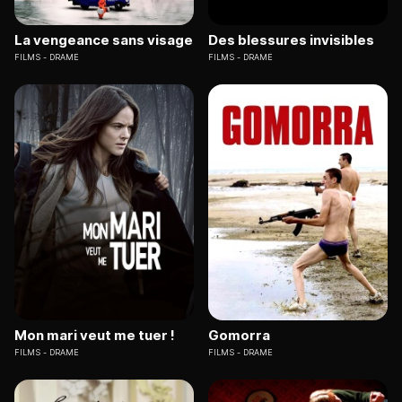
La vengeance sans visage
Des blessures invisibles
FILMS
DRAME
FILMS
DRAME
Mon mari veut me tuer !
Gomorra
FILMS
DRAME
FILMS
DRAME