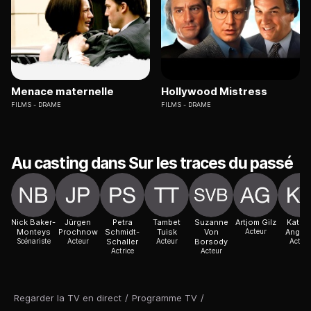
Menace maternelle
Hollywood Mistress
FILMS
DRAME
FILMS
DRAME
Au casting dans Sur les traces du passé
Nick Baker-
Jürgen
Petra
Tambet
Suzanne
Artjom Gilz
Kathri
Monteys
Prochnow
Schmidt-
Tuisk
Von
Acteur
Angere
Scénariste
Acteur
Schaller
Acteur
Borsody
Acteur
Actrice
Acteur
Regarder la TV en direct
/
Programme TV
/