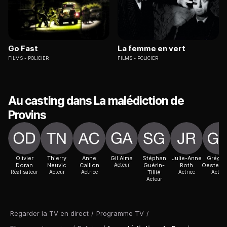
Go Fast
La femme en vert
FILMS
POLICIER
FILMS
POLICIER
Au casting dans La malédiction de
Provins
Olivier
Thierry
Anne
Gil Alma
Stéphan
Julie-Anne
Grégoi
Doran
Neuvic
Caillon
Acteur
Guérin-
Roth
Oesterm
Réalisateur
Acteur
Actrice
Tillié
Actrice
Acteur
Acteur
Regarder la TV en direct
/
Programme TV
/