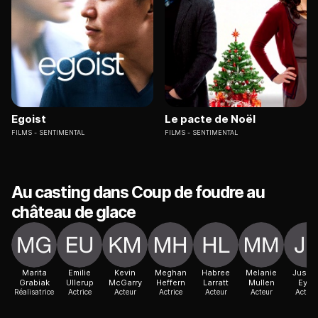
Egoist
Le pacte de Noël
FILMS
SENTIMENTAL
FILMS
SENTIMENTAL
Au casting dans Coup de foudre au
château de glace
Marita
Emilie
Kevin
Meghan
Habree
Melanie
Justin
Grabiak
Ullerup
McGarry
Heffern
Larratt
Mullen
Eyre
Réalisatrice
Actrice
Acteur
Actrice
Acteur
Acteur
Actric