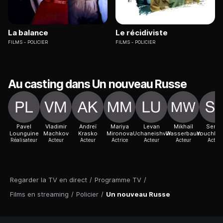
La balance
Le récidiviste
FILMS
POLICIER
FILMS
POLICIER
Au casting dans Un nouveau Russe
Pavel
Vladimir
Andreï
Mariya
Levan
Mikhaïl
Serge
Lounguine
Machkov
Krasko
Mironova
Uchaneishvili
Wasserbaum
Youchkev
Réalisateur
Acteur
Acteur
Actrice
Acteur
Acteur
Acteur
Regarder la TV en direct
/
Programme TV
/
Films en streaming
/
Policier
/
Un nouveau Russe