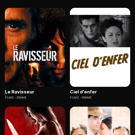
Le Ravisseur
Ciel d'enfer
FILMS
DRAME
FILMS
DRAME