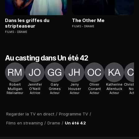
Dans les griffes du
The Other Me
stripteaseur
FILMS
DRAME
FILMS
DRAME
Au casting dans Un été 42
Robert
Jennifer
Gary
Jerry
Oliver
Katherine
Christop
Mulligan
O'Neill
Grimes
Houser
Conant
Allentuck
Norri
Réalisateur
Actrice
Acteur
Acteur
Acteur
Acteur
Acteur
Regarder la TV en direct
/
Programme TV
/
Films en streaming
/
Drame
/
Un été 42