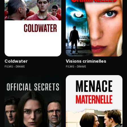
Coldwater
Visions criminelles
FILMS
DRAME
FILMS
DRAME