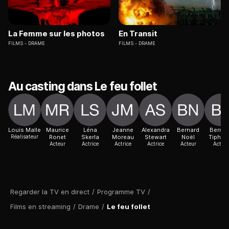
La Femme sur les photos
En Transit
FILMS
DRAME
FILMS
DRAME
Au casting dans Le feu follet
Louis Malle
Maurice
Léna
Jeanne
Alexandra
Bernard
Bernar
Réalisateur
Ronet
Skerla
Moreau
Stewart
Noël
Tiphai
Acteur
Actrice
Actrice
Actrice
Acteur
Acteur
Regarder la TV en direct
/
Programme TV
/
Films en streaming
/
Drame
/
Le feu follet