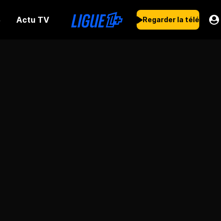
Actu TV
s
Regarder la télé