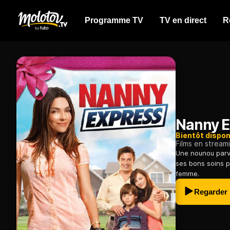
Programme TV
TV en direct
R
Nanny E
Bientôt dispon
Films en stream
Une nounou parvi
ses bons soins p
femme.
Regarder