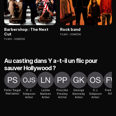
Barbershop : The Next
Rock band
Cut
FILMS
COMÉDIE
FILMS
COMÉDIE
Au casting dans Y a-t-il un flic pour
sauver Hollywood ?
Peter Segal
O. J.
Leslie
Priscilla
George
O.J.
Fred Wa
Réalisateur
Simpson
Nielsen
Presley
Kennedy
Simpson
Acteur
Acteur
Acteur
Actrice
Acteur
Acteur