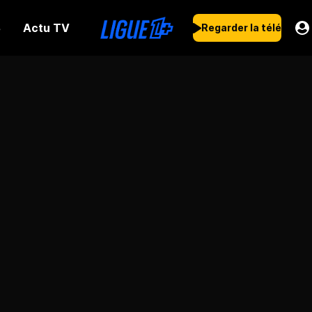
Actu TV
s
Regarder la télé