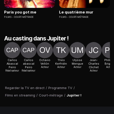
Paris you got me
Le quatrième mur
FILMS
COURT-MÉTRAGE
FILMS
COURT-MÉTRAGE
Au casting dans Jupiter !
Carlos
Carlos
Octavio
Théo
Ulysse
Jean-
Philip
Abascal
abascal
Vellón
Kerfridin
Mengue
Charles
Brigau
Peiro
Peiro
Acteur
Acteur
Acteur
Clichet
Acteur
Réalisateur
Réalisateur
Acteur
Regarder la TV en direct
/
Programme TV
/
Films en streaming
/
Court-métrage
/
Jupiter !