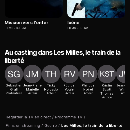
Mission vers l'enfer
Icône
FILMS
GUERRE
FILMS
GUERRE
Au casting dans Les Milles, le train de la
liberté
Sébastien
Jean-Pierre
Ticky
Rüdiger
Philippe
Kristin
Jean-Ma
Grall
Marielle
Holgado
Vogler
Noiret
Scott
Winlin
Réalisatrice
Acteur
Acteur
Acteur
Acteur
Thomas
Acteur
Actrice
Regarder la TV en direct
/
Programme TV
/
Films en streaming
/
Guerre
/
Les Milles, le train de la liberté