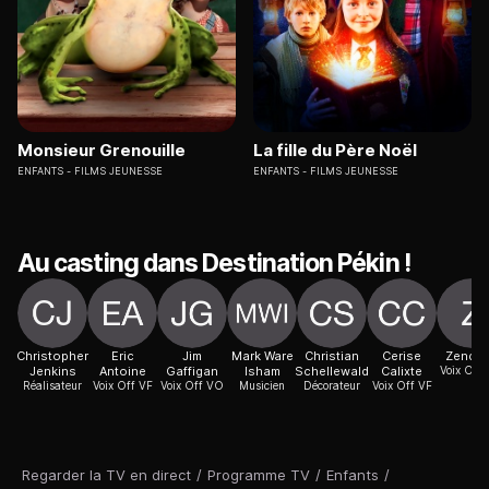
Monsieur Grenouille
La fille du Père Noël
ENFANTS
FILMS JEUNESSE
ENFANTS
FILMS JEUNESSE
Au casting dans Destination Pékin !
Christopher
Eric
Jim
Mark Ware
Christian
Cerise
Zenda
Jenkins
Antoine
Gaffigan
Isham
Schellewald
Calixte
Voix Off
Réalisateur
Voix Off VF
Voix Off VO
Musicien
Décorateur
Voix Off VF
Regarder la TV en direct
/
Programme TV
/
Enfants
/