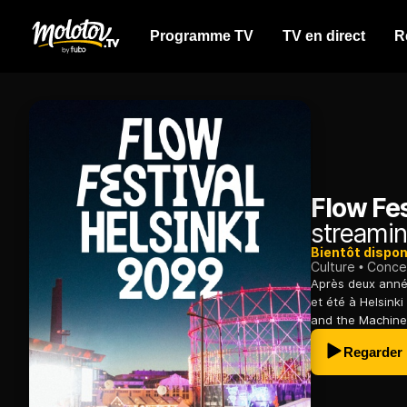
Programme TV
TV en direct
R
Flow Fes
streamin
Bientôt dispon
Culture
Conce
Après deux année
et été à Helsinki
and the Machine,
Regarder