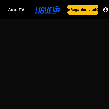
Actu TV
s
Regarder la télé