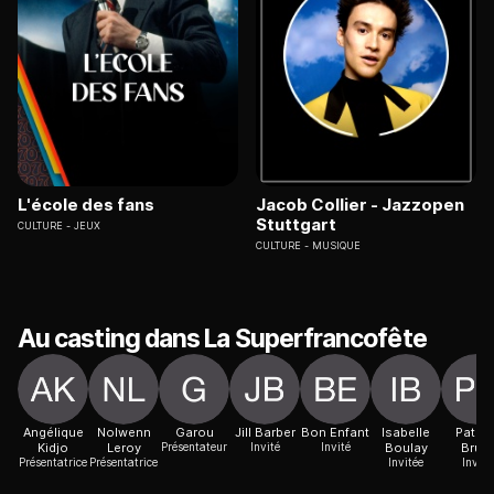
L'école des fans
Jacob Collier - Jazzopen
Stuttgart
CULTURE
JEUX
CULTURE
MUSIQUE
Au casting dans La Superfrancofête
Angélique
Nolwenn
Garou
Jill Barber
Bon Enfant
Isabelle
Patric
Kidjo
Leroy
Présentateur
Invité
Invité
Boulay
Bruel
Présentatrice
Présentatrice
Invitée
Invité