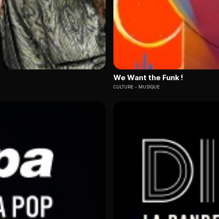
We Want the Funk !
CULTURE
MUSIQUE