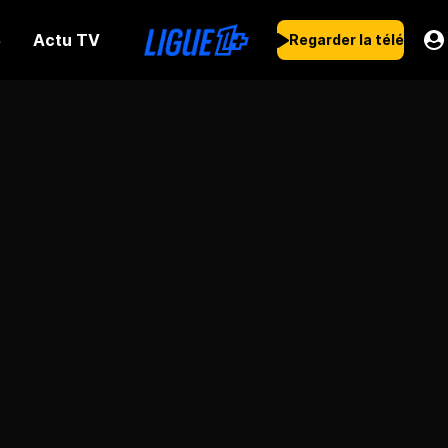
Actu TV
s
Regarder la télé