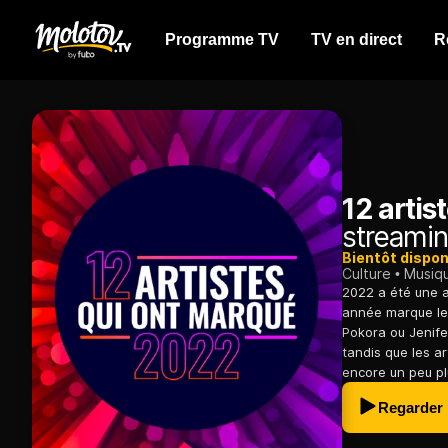
Programme TV
TV en direct
R
12 artis
streamin
Bientôt dispon
Culture
Musiq
2022 a été une a
année marque le
Pokora ou Jenifer
tandis que les a
encore un peu plu
Regarder