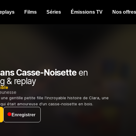
eplays
Films
Séries
Émissions TV
Nos offre
dans Casse-Noisette
en
g & replay
ible
jeunesse
une gentille petite fille l'incroyable histoire de Clara, une
 qui était amoureuse d'un casse-noisette en bois.
Enregistrer