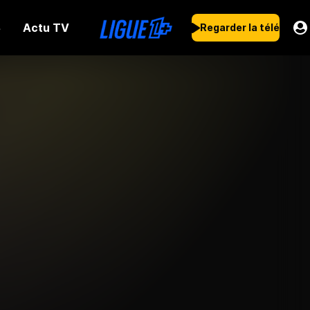
Actu TV
s
Regarder la télé