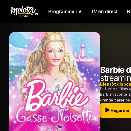
Programme TV
TV en direct
R
Barbie 
streamin
Bientôt dispon
Enfants
Films 
Barbie raconte à 
grande ballerine
Regarder