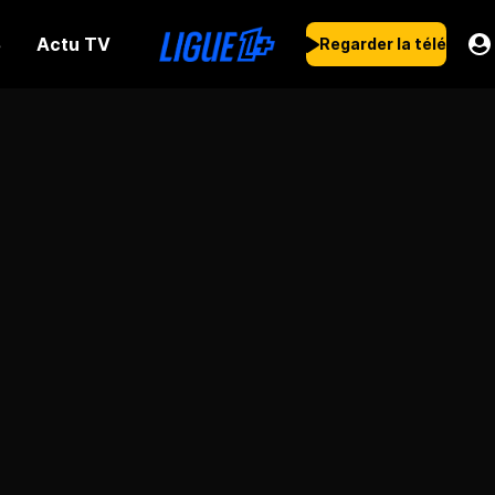
Actu TV
s
Regarder la télé