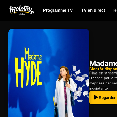
Programme TV
TV en direct
R
Madame
Bientôt dispon
Films en stream
Frappée par la f
méprisée par se
inquiétante...
Regarder