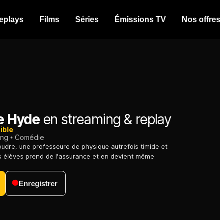
eplays
Films
Séries
Émissions TV
Nos offre
 Hyde
en streaming & replay
ible
ing
Comédie
oudre, une professeure de physique autrefois timide et
s élèves prend de l'assurance et en devient même
Enregistrer